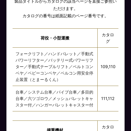
製品タイトルからカタログの該当ページを直接ご参照い
ただけます。
カタログの番号は紙面記載のページ番号です。
カタロ
荷役・小型運搬
グ
フォークリフト／ハンドパレット／手動式
パワーリフター／バッテリー式パワーリフ
ター／手動式テーブルリフト／ベルトコン
109,110
ベヤ／ベビーコンベヤ／ベルコン用安全停
止装置（とまーるくん）
台車／システム台車／パイプ台車／多目的
台車／六ツゴロウ／メッシュパレットキャ
111,112
スター付／ハンガーパレットキャスター付
カタロ
揚重機材