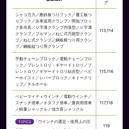
グ
シャコ万力／敷鉄板つりフック／覆工板つ
りフック／歩車道用クランプ／間知ブロッ
ク多吊具／Ｕ字溝クランプ内張型／Ｕ字溝
113,114
クランプ／ブルマン／ねじ式万能型クラン
プ／ねじ式クランプ／鋼板横つり用クラン
プ／鋼板縦つり用クランプ
手動チェーンブロック／電動チェーンブロ
ック／プレントロリ・ギヤードトロリ／プ
レントロリ／ギヤードトロリ結合型／ベビ
115,116
ーホイスト／レバーブロック／キトークリ
ップ／チルホール
ベビーマイティウインチ／電動ウインチ／
スナッチ滑車／オタフク滑車／重荷用滑車
117,118
／軽量シャックル／強力長シャックル
「ウインチの選定・使用上の注
TOPICS
119